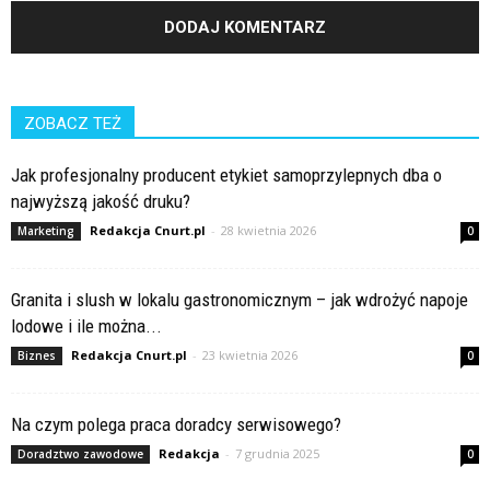
ZOBACZ TEŻ
Jak profesjonalny producent etykiet samoprzylepnych dba o
najwyższą jakość druku?
Redakcja Cnurt.pl
-
28 kwietnia 2026
Marketing
0
Granita i slush w lokalu gastronomicznym – jak wdrożyć napoje
lodowe i ile można...
Redakcja Cnurt.pl
-
23 kwietnia 2026
Biznes
0
Na czym polega praca doradcy serwisowego?
Redakcja
-
7 grudnia 2025
Doradztwo zawodowe
0