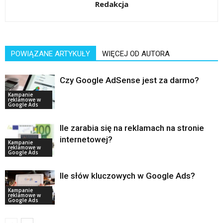
Redakcja
POWIĄZANE ARTYKUŁY
WIĘCEJ OD AUTORA
Czy Google AdSense jest za darmo?
Kampanie
reklamowe w
Google Ads
Ile zarabia się na reklamach na stronie
internetowej?
Kampanie
reklamowe w
Google Ads
Ile słów kluczowych w Google Ads?
Kampanie
reklamowe w
Google Ads