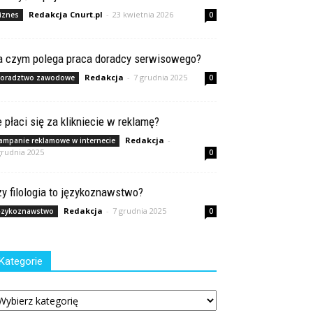
Redakcja Cnurt.pl
-
23 kwietnia 2026
iznes
0
a czym polega praca doradcy serwisowego?
Redakcja
-
7 grudnia 2025
oradztwo zawodowe
0
e płaci się za klikniecie w reklamę?
Redakcja
-
ampanie reklamowe w internecie
grudnia 2025
0
y filologia to językoznawstwo?
Redakcja
-
7 grudnia 2025
ęzykoznawstwo
0
Kategorie
tegorie