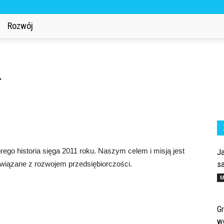
Rozwój
którego historia sięga 2011 roku. Naszym celem i misją jest
Ja
s
 związane z rozwojem przedsiębiorczości.
M
Gr
wd