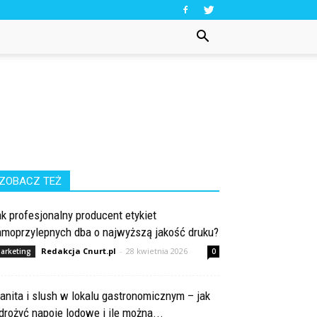
ZOBACZ TEŻ
k profesjonalny producent etykiet
amoprzylepnych dba o najwyższą jakość druku?
Redakcja Cnurt.pl
-
28 kwietnia 2026
arketing
0
anita i slush w lokalu gastronomicznym – jak
rożyć napoje lodowe i ile można...