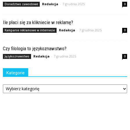
Redakcja
-
7 grudnia 2025
Doradztwo zawodowe
0
Ile płaci się za klikniecie w reklamę?
Redakcja
-
7 grudnia 2025
Kampanie reklamowe w internecie
0
Czy filologia to językoznawstwo?
Redakcja
-
7 grudnia 2025
Językoznawstwo
0
Kategorie
Kategorie