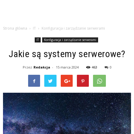
Strona główna
IT
Konfiguracja i zarządzanie serwerami
IT
Konfiguracja i zarządzanie serwerami
Jakie są systemy serwerowe?
Przez
Redakcja
-
15 marca 2024
463
0