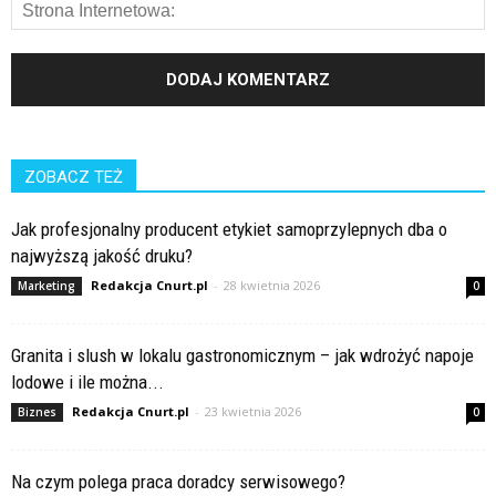
ZOBACZ TEŻ
Jak profesjonalny producent etykiet samoprzylepnych dba o
najwyższą jakość druku?
Redakcja Cnurt.pl
-
28 kwietnia 2026
Marketing
0
Granita i slush w lokalu gastronomicznym – jak wdrożyć napoje
lodowe i ile można...
Redakcja Cnurt.pl
-
23 kwietnia 2026
Biznes
0
Na czym polega praca doradcy serwisowego?