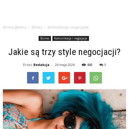
Strona główna
Biznes
Komunikacja i negocjacje
Biznes
Komunikacja i negocjacje
Jakie są trzy style negocjacji?
Przez
Redakcja
-
24 maja 2024
460
0