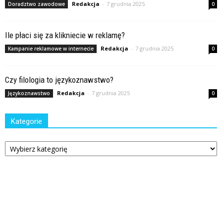
Redakcja
-
7 grudnia 2025
Doradztwo zawodowe
0
Ile płaci się za klikniecie w reklamę?
Redakcja
-
7 grudnia 2025
Kampanie reklamowe w internecie
0
Czy filologia to językoznawstwo?
Redakcja
-
7 grudnia 2025
Językoznawstwo
0
Kategorie
Kategorie