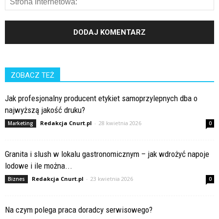
ZOBACZ TEŻ
Jak profesjonalny producent etykiet samoprzylepnych dba o
najwyższą jakość druku?
Redakcja Cnurt.pl
-
28 kwietnia 2026
Marketing
0
Granita i slush w lokalu gastronomicznym – jak wdrożyć napoje
lodowe i ile można...
Redakcja Cnurt.pl
-
23 kwietnia 2026
Biznes
0
Na czym polega praca doradcy serwisowego?