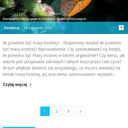
Kampanie reklamowe w mediach społecznościowych
0
Redakcja
-
16 listopada 2025
Ile powinno być masy kostnej? - Ekspertowy Artykuł Ile powinno
być masy kostnej? Wprowadzenie: Czy zastanawiałeś się kiedyś,
ile powinno być masy kostnej w twoim organizmie? Czy wiesz, jak
ważne jest utrzymanie zdrowych i silnych kości przez całe życie?
W tym artykule dowiesz się wszystkiego, co musisz wiedzieć na
temat masy kostnej, jej znaczenia, zastosowania i wyzwań...
Czytaj więcej
1
2
3