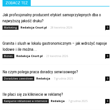
ZOBACZ TEŻ
Jak profesjonalny producent etykiet samoprzylepnych dba o
najwyższą jakość druku?
Redakcja Cnurt.pl
-
28 kwietnia 2026
Marketing
0
Granita i slush w lokalu gastronomicznym – jak wdrożyć napoje
lodowe i ile można...
Redakcja Cnurt.pl
-
23 kwietnia 2026
Biznes
0
Na czym polega praca doradcy serwisowego?
Redakcja
-
7 grudnia 2025
Doradztwo zawodowe
0
Ile płaci się za klikniecie w reklamę?
Redakcja
-
7 grudnia 2025
Kampanie reklamowe w internecie
0