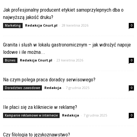
Jak profesjonalny producent etykiet samoprzylepnych dba o
najwyższą jakość druku?
Redakcja Cnurt.pl
-
28 kwietnia 2026
Marketing
0
Granita i slush w lokalu gastronomicznym – jak wdrożyć napoje
lodowe i ile można...
Redakcja Cnurt.pl
-
23 kwietnia 2026
Biznes
0
Na czym polega praca doradcy serwisowego?
Redakcja
-
7 grudnia 2025
Doradztwo zawodowe
0
Ile płaci się za klikniecie w reklamę?
Redakcja
-
7 grudnia 2025
Kampanie reklamowe w internecie
0
Czy filologia to językoznawstwo?