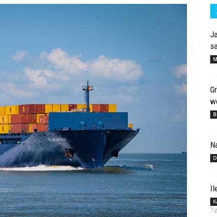
Ja
s
M
Gr
wd
B
N
D
Il
K
7 