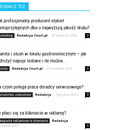
ZOBACZ TEŻ
k profesjonalny producent etykiet
amoprzylepnych dba o najwyższą jakość druku?
Redakcja Cnurt.pl
-
28 kwietnia 2026
arketing
0
anita i slush w lokalu gastronomicznym – jak
rożyć napoje lodowe i ile można...
Redakcja Cnurt.pl
-
23 kwietnia 2026
iznes
0
a czym polega praca doradcy serwisowego?
Redakcja
-
7 grudnia 2025
oradztwo zawodowe
0
e płaci się za klikniecie w reklamę?
Redakcja
-
ampanie reklamowe w internecie
grudnia 2025
0