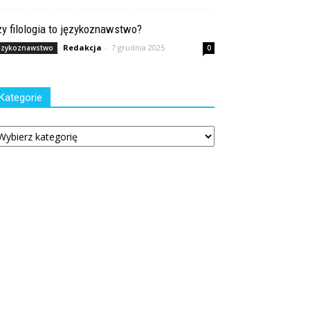
y filologia to językoznawstwo?
Redakcja
-
7 grudnia 2025
ęzykoznawstwo
0
Kategorie
tegorie