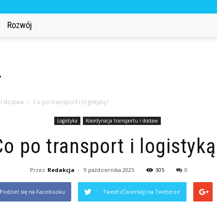
Rozwój
 i dostaw
Co po transport i logistyką?
Logistyka
Koordynacja transportu i dostaw
Co po transport i logistyką
Przez
Redakcja
-
9 października 2025
305
0
Podziel się na Facebooku
Tweet (Ćwierkaj) na Twitterze