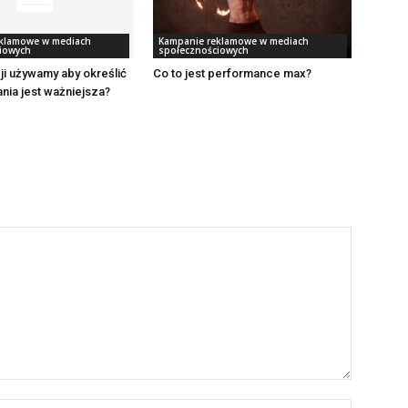
klamowe w mediach
Kampanie reklamowe w mediach
iowych
społecznościowych
cji używamy aby określić
Co to jest performance max?
nia jest ważniejsza?