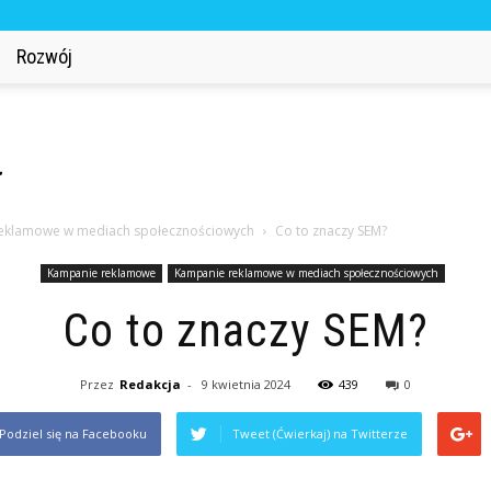
Rozwój
eklamowe w mediach społecznościowych
Co to znaczy SEM?
Kampanie reklamowe
Kampanie reklamowe w mediach społecznościowych
Co to znaczy SEM?
Przez
Redakcja
-
9 kwietnia 2024
439
0
Podziel się na Facebooku
Tweet (Ćwierkaj) na Twitterze