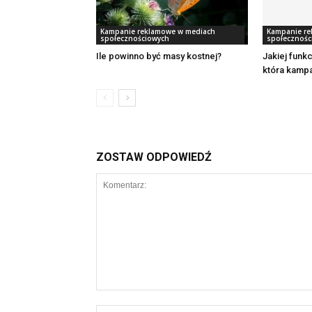
Kampanie reklamowe w mediach
Kampanie re
społecznościowych
społecznośc
Ile powinno być masy kostnej?
Jakiej funk
która kampa
ZOSTAW ODPOWIEDŹ