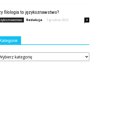
y filologia to językoznawstwo?
Redakcja
-
7 grudnia 2025
ęzykoznawstwo
0
Kategorie
tegorie