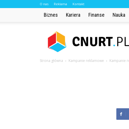
O nas
Reklama
Kontakt
Biznes
Kariera
Finanse
Nauka
Cnurt.pl
Strona główna
Kampanie reklamowe
Kampanie r