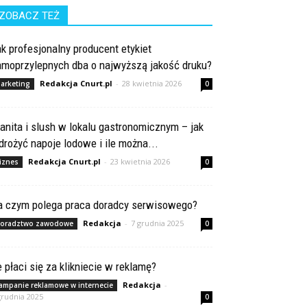
ZOBACZ TEŻ
k profesjonalny producent etykiet
amoprzylepnych dba o najwyższą jakość druku?
Redakcja Cnurt.pl
-
28 kwietnia 2026
arketing
0
anita i slush w lokalu gastronomicznym – jak
rożyć napoje lodowe i ile można...
Redakcja Cnurt.pl
-
23 kwietnia 2026
iznes
0
a czym polega praca doradcy serwisowego?
Redakcja
-
7 grudnia 2025
oradztwo zawodowe
0
e płaci się za klikniecie w reklamę?
Redakcja
-
ampanie reklamowe w internecie
grudnia 2025
0