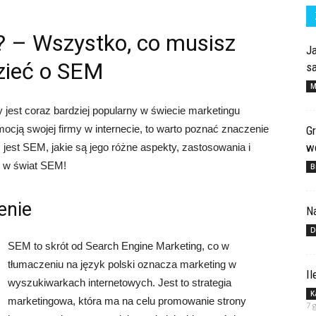
? – Wszystko, co musisz
Ja
zieć o SEM
s
M
y jest coraz bardziej popularny w świecie marketingu
mocją swojej firmy w internecie, to warto poznać znaczenie
Gr
wd
 jest SEM, jakie są jego różne aspekty, zastosowania i
ż w świat SEM!
B
enie
N
D
SEM to skrót od Search Engine Marketing, co w
tłumaczeniu na język polski oznacza marketing w
Il
wyszukiwarkach internetowych. Jest to strategia
K
marketingowa, która ma na celu promowanie strony
7 