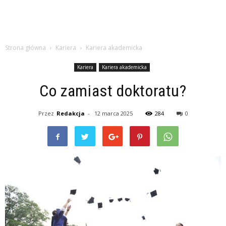
Strona główna
Kariera
Kariera akademicka
Kariera
Kariera akademicka
Co zamiast doktoratu?
Przez
Redakcja
-
12 marca 2025
284
0