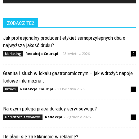
ZOBACZ TEŻ
Jak profesjonalny producent etykiet samoprzylepnych dba o
najwyższą jakość druku?
Redakcja Cnurt.pl
-
28 kwietnia 2026
Marketing
0
Granita i slush w lokalu gastronomicznym – jak wdrożyć napoje
lodowe i ile można...
Redakcja Cnurt.pl
-
23 kwietnia 2026
Biznes
0
Na czym polega praca doradcy serwisowego?
Redakcja
-
7 grudnia 2025
Doradztwo zawodowe
0
Ile płaci się za klikniecie w reklamę?