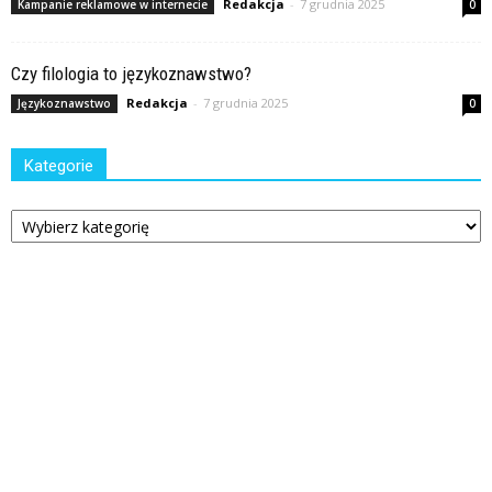
Redakcja
-
7 grudnia 2025
Kampanie reklamowe w internecie
0
Czy filologia to językoznawstwo?
Redakcja
-
7 grudnia 2025
Językoznawstwo
0
Kategorie
Kategorie