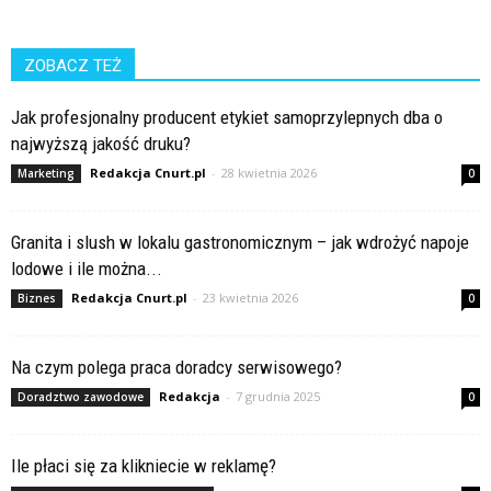
ZOBACZ TEŻ
Jak profesjonalny producent etykiet samoprzylepnych dba o
najwyższą jakość druku?
Redakcja Cnurt.pl
-
28 kwietnia 2026
Marketing
0
Granita i slush w lokalu gastronomicznym – jak wdrożyć napoje
lodowe i ile można...
Redakcja Cnurt.pl
-
23 kwietnia 2026
Biznes
0
Na czym polega praca doradcy serwisowego?
Redakcja
-
7 grudnia 2025
Doradztwo zawodowe
0
Ile płaci się za klikniecie w reklamę?