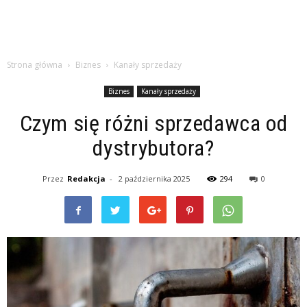
Strona główna
Biznes
Kanały sprzedaży
Biznes
Kanały sprzedaży
Czym się różni sprzedawca od
dystrybutora?
Przez
Redakcja
-
2 października 2025
294
0