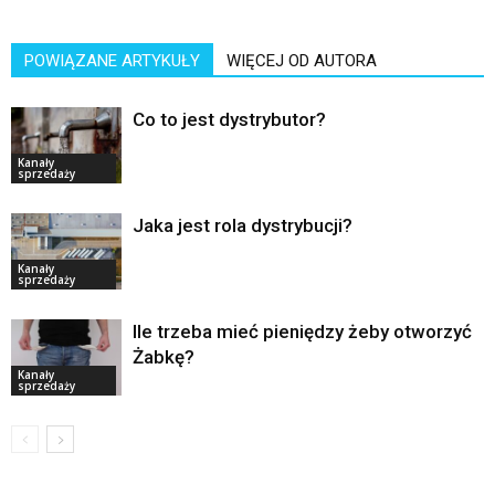
POWIĄZANE ARTYKUŁY
WIĘCEJ OD AUTORA
Co to jest dystrybutor?
Kanały
sprzedaży
Jaka jest rola dystrybucji?
Kanały
sprzedaży
Ile trzeba mieć pieniędzy żeby otworzyć
Żabkę?
Kanały
sprzedaży