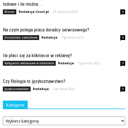
lodowe i ile można...
Redakcja Cnurt.pl
-
23 kwietnia 2026
Biznes
0
Na czym polega praca doradcy serwisowego?
Redakcja
-
7 grudnia 2025
Doradztwo zawodowe
0
Ile płaci się za klikniecie w reklamę?
Redakcja
-
7 grudnia 2025
Kampanie reklamowe w internecie
0
Czy filologia to językoznawstwo?
Redakcja
-
7 grudnia 2025
Językoznawstwo
0
Kategorie
Kategorie