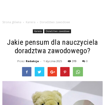
Strona główna
Kariera
Doradztwo zawodowe
Kariera
Doradztwo zawodowe
Jakie pensum dla nauczyciela
doradztwa zawodowego?
Przez
Redakcja
-
1 stycznia 2025
319
0