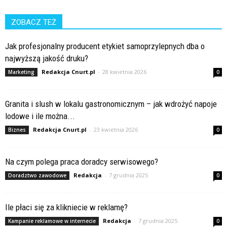
ZOBACZ TEŻ
Jak profesjonalny producent etykiet samoprzylepnych dba o
najwyższą jakość druku?
Redakcja Cnurt.pl
-
28 kwietnia 2026
Marketing
0
Granita i slush w lokalu gastronomicznym – jak wdrożyć napoje
lodowe i ile można...
Redakcja Cnurt.pl
-
23 kwietnia 2026
Biznes
0
Na czym polega praca doradcy serwisowego?
Redakcja
-
7 grudnia 2025
Doradztwo zawodowe
0
Ile płaci się za klikniecie w reklamę?
Redakcja
-
7 grudnia 2025
Kampanie reklamowe w internecie
0