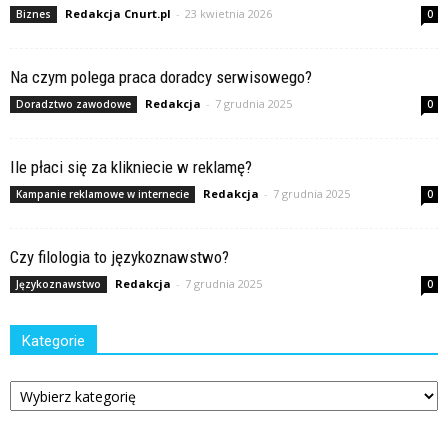
Redakcja Cnurt.pl
-
23 kwietnia 2026
Biznes
0
Na czym polega praca doradcy serwisowego?
Redakcja
-
7 grudnia 2025
Doradztwo zawodowe
0
Ile płaci się za klikniecie w reklamę?
Redakcja
-
7 grudnia 2025
Kampanie reklamowe w internecie
0
Czy filologia to językoznawstwo?
Redakcja
-
7 grudnia 2025
Językoznawstwo
0
Kategorie
Kategorie