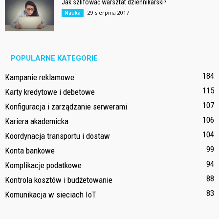
Jak szlifować warsztat dziennikarski?
29 sierpnia 2017
Nauka
POPULARNE KATEGORIE
184
Kampanie reklamowe
115
Karty kredytowe i debetowe
107
Konfiguracja i zarządzanie serwerami
106
Kariera akademicka
104
Koordynacja transportu i dostaw
99
Konta bankowe
94
Komplikacje podatkowe
88
Kontrola kosztów i budżetowanie
83
Komunikacja w sieciach IoT