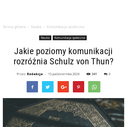
Strona główna
Nauka
Komunikacja społeczna
Nauka
Komunikacja społeczna
Jakie poziomy komunikacji
rozróżnia Schulz von Thun?
Przez
Redakcja
-
15 października 2024
341
0