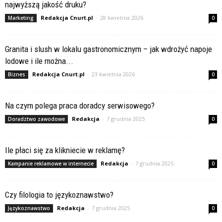
najwyższą jakość druku?
Redakcja Cnurt.pl
-
28 kwietnia 2026
Marketing
0
Granita i slush w lokalu gastronomicznym – jak wdrożyć napoje
lodowe i ile można...
Redakcja Cnurt.pl
-
23 kwietnia 2026
Biznes
0
Na czym polega praca doradcy serwisowego?
Redakcja
-
7 grudnia 2025
Doradztwo zawodowe
0
Ile płaci się za klikniecie w reklamę?
Redakcja
-
7 grudnia 2025
Kampanie reklamowe w internecie
0
Czy filologia to językoznawstwo?
Redakcja
-
7 grudnia 2025
Językoznawstwo
0