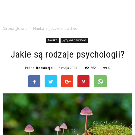
Strona główna
Nauka
Językoznawstwo
Nauka
Językoznawstwo
Jakie są rodzaje psychologii?
Przez
Redakcja
-
5 maja 2024
562
0