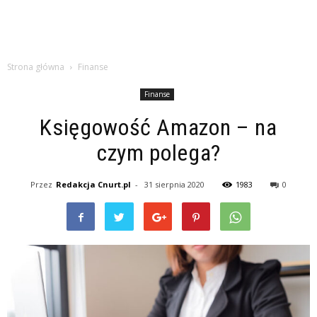
Strona główna
Finanse
Finanse
Księgowość Amazon – na
czym polega?
Przez
Redakcja Cnurt.pl
-
31 sierpnia 2020
1983
0