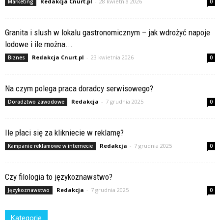
Redakcja Cnurt.pl
-
28 kwietnia 2026
Marketing
0
Granita i slush w lokalu gastronomicznym – jak wdrożyć napoje
lodowe i ile można...
Redakcja Cnurt.pl
-
23 kwietnia 2026
Biznes
0
Na czym polega praca doradcy serwisowego?
Redakcja
-
7 grudnia 2025
Doradztwo zawodowe
0
Ile płaci się za klikniecie w reklamę?
Redakcja
-
7 grudnia 2025
Kampanie reklamowe w internecie
0
Czy filologia to językoznawstwo?
Redakcja
-
7 grudnia 2025
Językoznawstwo
0
Kategorie